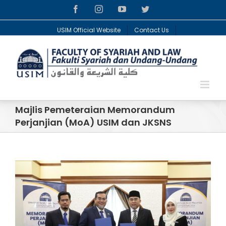
Facebook
Instagram
YouTube
Twitter
USIM Official Website
Contact Us
Majlis Pemeteraian Memorandum
Perjanjian (MoA) USIM dan JKSNS
View
Larger
Image