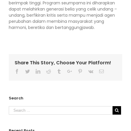
berimpak tinggi. Program seumpama ini diharapkan
dapat melahirkan generasi belia yang celik undang –
undang, berfikiran kritis serta mampu menjadi agen
perubahan dalam membina masyarakat yang
harmoni, beretika dan bertanggungjawab.
Share This Story, Choose Your Platform!
Facebook
Twitter
Linkedin
Reddit
Tumblr
Google+
Pinterest
Vk
Email
Search
Recent Posts