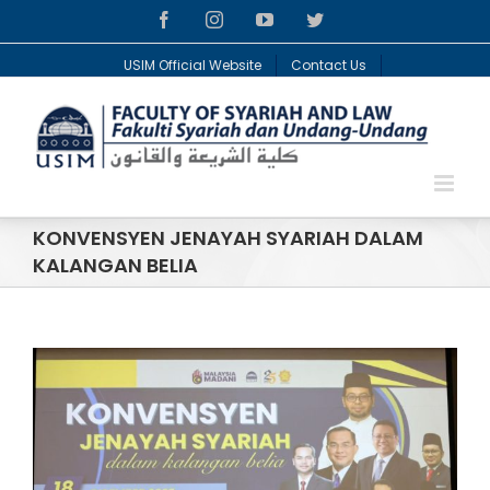
Facebook
Instagram
YouTube
Twitter
USIM Official Website
Contact Us
KONVENSYEN JENAYAH SYARIAH DALAM
KALANGAN BELIA
View
Larger
Image