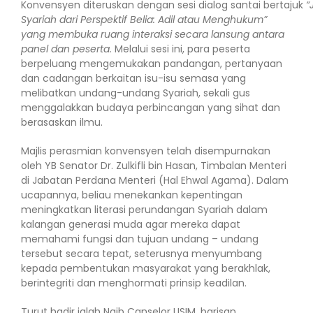
Konvensyen diteruskan dengan sesi dialog santai bertajuk
“
Syariah dari Perspektif Belia: Adil atau Menghukum”
yang membuka ruang interaksi secara lansung antara
panel dan peserta.
Melalui sesi ini, para peserta
berpeluang mengemukakan pandangan, pertanyaan
dan cadangan berkaitan isu-isu semasa yang
melibatkan undang-undang Syariah, sekali gus
menggalakkan budaya perbincangan yang sihat dan
berasaskan ilmu.
Majlis perasmian konvensyen telah disempurnakan
oleh YB Senator Dr. Zulkifli bin Hasan, Timbalan Menteri
di Jabatan Perdana Menteri (Hal Ehwal Agama). Dalam
ucapannya, beliau menekankan kepentingan
meningkatkan literasi perundangan Syariah dalam
kalangan generasi muda agar mereka dapat
memahami fungsi dan tujuan undang – undang
tersebut secara tepat, seterusnya menyumbang
kepada pembentukan masyarakat yang berakhlak,
berintegriti dan menghormati prinsip keadilan.
Turut hadir ialah Naib Canselor USIM, barisan